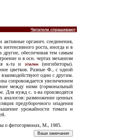
Читатели спрашивают
и активные органич. соединения,
х интенсивного роста, иногда и в
а другие, обеспечивая тем самым
троение и в осн. чертах механизм
вая к-та и
(ингибиторы).
этилен
ние цветков. Разные Ф., с одной
— взаимодействуют один с другим.
лина сопровождается увеличением
шение между ними (гормональный
е. Для нужд с. х-ва производятся
их аналогов: размножение ценных
уляция предуборочного опадения
овышение урожайности томата и
ей.
зы о фитогормонах, М., 1985.