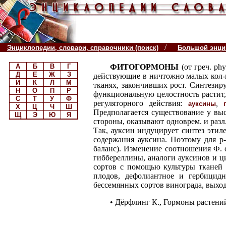
/
Энциклопедии, словари, справочники (поиск)
Большой энцик
А
Б
В
Г
ФИТОГОРМОНЫ
(от греч. p
Д
Е
Ж
З
действующие в ничтожно малых кол-ва
И
К
Л
М
тканях, закончивших рост. Синтезир
Н
О
П
Р
функциональную целостность растит, 
С
Т
У
Ф
регуляторного действия:
,
ауксины
Х
Ц
Ч
Ш
Предполагается существование у выс
Щ
Э
Ю
Я
стороны, оказывают одноврем. и разл
Так, ауксин индуцирует синтез этил
содержания ауксина. Поэтому для р
баланс). Изменение соотношения Ф. о
гиббереллины, аналоги ауксинов и 
сортов с помощью культуры тканей 
плодов, дефолиантное и гербицидн
бессемянных сортов винограда, выход
• Дёрфлинг
К., Гормоны растений