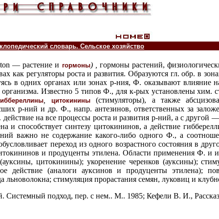
лопедический словарь. Сельское хозяйство
hyton — растение и
) ,
гормоны растений, физиологическ
гормоны
х как регуляторы роста и развития. Образуются гл. обр. в зона
уясь в одних органах или зонах р-ния, Ф. оказывают влияние н
организма. Известно 5 типов Ф., для к-рых установлены хим. с
,
(стимуляторы), а также абсцизо
гиббереллины
цитокинины
ших р-ний и др. Ф., напр. антезинов, ответственных за заложе
. действие на все процессы роста и развития р-ний, а с другой 
ена и способствует синтезу цитокининов, а действие гибберел
-ний важно не содержание какого-либо одного Ф., а соотно
бусловливает переход из одного возрастного состояния в друго
цитокининов и продуценты этилена. Области применения Ф. и 
(ауксины, цитокинины); укоренение черенков (ауксины); стим
ое действие (аналоги ауксинов и продуценты этилена); п
а льноволокна; стимуляция прорастания семян, луковиц и клубн
. Системный подход, пер. с нем.. М.. 1985; Кефели В. И., Расска