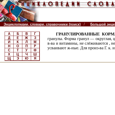
/
Энциклопедии, словари, справочники (поиск)
Большой энцик
А
Б
В
Г
ГРАНУЛИРОВАННЫЕ КОР
Д
Е
Ж
З
гранулы. Форма гранул — округлая, ци
И
К
Л
М
в-ва и витамины, не слёживаются
, н
Н
О
П
Р
усваивают ж-ные. Для произ-ва Г. к.
С
Т
У
Ф
Х
Ц
Ч
Ш
Щ
Э
Ю
Я