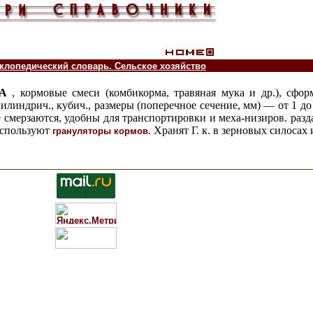
лопедический словарь. Сельское хозяйство
МА
, кормовые смеси (комбикорма, травяная мука и др.), сф
линдрич., кубич., размеры (поперечное сечение, мм) — от 1 до 
е смерзаются, удобны для транспортировки и меха-низиров. раз
 используют
.
Хранят Г. к. в зерновых силосах 
грануляторы кормов