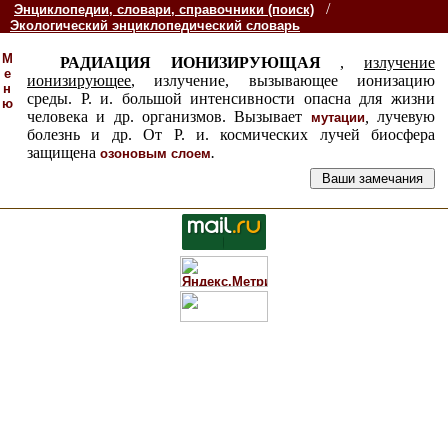
/
Энциклопедии, словари, справочники (поиск)
Экологический энциклопедический словарь
М
РАДИАЦИЯ ИОНИЗИРУЮЩАЯ
,
излучение
е
ионизирующее
, излучение, вызывающее ионизацию
н
среды. Р. и. большой интенсивности опасна для жизни
ю
человека и др. организмов. Вызывает
,
лучевую
мутации
болезнь и др. От Р. и. космических лучей биосфера
защищена
.
озоновым слоем