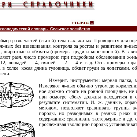
лопедический словарь. Сельское хозяйство
обмер разл. частей (статей) тела с.-х. ж-ных. Проводится для о
ж-ных без взвешивания, контроля за ростом и развитием ж-ных
, широтные и обхваты (промеры груди и конечностей). В зави
яют разл. число промеров: при подробном обследовании ж-ных
— 12, лошадей — 4, свиней — 2 — 4 и т. д. Осн. промеры хар
в холке, косая длина туловища, обхват груди за лопатками, обх
лени.
Измерит. инструменты: мерная палка, 
Измеряют ж-ных обычно утром до кормления,
ное должно стоять на ровной площадке, не 
при осмотре сбоку должны находиться в 
результате систематич. И. ж. данные, обра
методом, позволяют сравнивать группы 
породы, но разводимых в разных р-нах п
содержания; сравнивать экстерьерные и др. 
прослеживая эволюцию породы; устанавливать