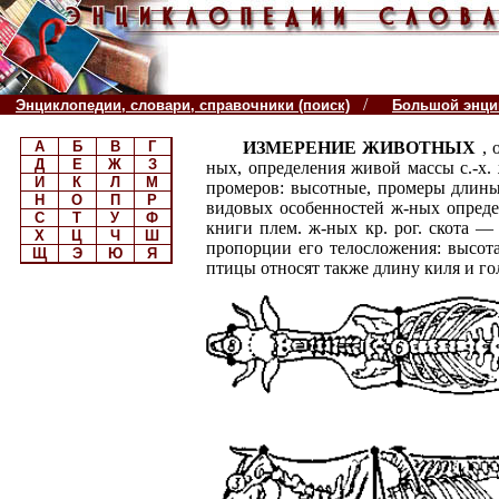
/
Энциклопедии, словари, справочники (поиск)
Большой энцик
А
Б
В
Г
ИЗМЕРЕНИЕ ЖИВОТНЫХ
, 
Д
Е
Ж
З
ных, определения живой массы с.-х. 
И
К
Л
М
промеров: высотные, промеры длины
Н
О
П
Р
видовых особенностей ж-ных определ
С
Т
У
Ф
книги плем. ж-ных кр. рог. скота 
Х
Ц
Ч
Ш
пропорции его телосложения: высота 
Щ
Э
Ю
Я
птицы относят также длину киля и го