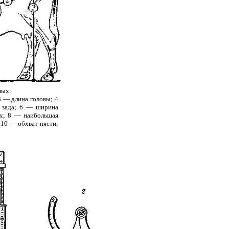
ных:
3 — длина головы; 4
а зада; 6 — ширина
ах; 8 — наибольшая
 10 — обхват пясти;