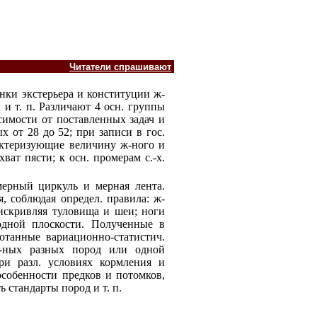
Читатели спрашивают
ценки экстерьера и конституции ж-
 и т. п. Различают 4 осн. группы
симости от поставленных задач и
 от 28 до 52; при записи в гос.
актеризующие величину ж-ного и
ват пясти; к осн. промерам с.-х.
мерный циркуль и мерная лента.
 соблюдая определ. правила: ж-
искривляя туловища и шеи; ноги
одной плоскости. Полученные в
ботанные вариационно-статистич.
ж-ных разных пород или одной
ри разл. условиях кормления и
особенности предков и потомков,
 стандарты пород и т. п.