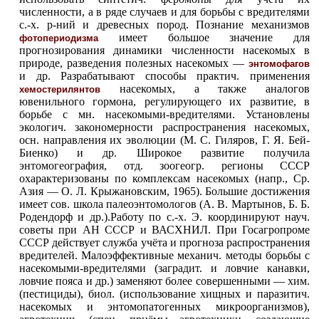
численности, а в ряде случаев и для борьбы с вредителями
с.-х. р-ний и древесных пород. Познание механизмов
имеет большое значение для
фотопериодизма
прогнозирования динамики численности насекомых в
природе, разведения полезных насекомых —
энтомофагов
и др. Разрабатывают способы практич. применения
насекомых, а также аналогов
хемостерилянтов
ювенильного гормона, регулирующего их развитие, в
борьбе с мн. насекомыми-вредителями. Установлены
экологич. закономерности распространения насекомых,
осн. направления их эволюции (М. С. Гиляров, Г. Я. Бей-
Биенко) и др. Широкое развитие получила
энтомогеография, отд. зоогеогр. регионы СССР
охарактеризованы по комплексам насекомых (напр., Ср.
Азия — О. Л. Крыжановским, 1965). Большие достижения
имеет сов. школа палеоэнтомологов (А. В. Мартынов, Б. Б.
Родендорф и др.).Работу по с.-х. Э. координируют науч.
советы при АН СССР и ВАСХНИЛ. При Госагропроме
СССР действует служба учёта
и прогноза распространения
вредителей. Малоэффективные механич. методы борьбы с
насекомыми-вредителями (заградит. и ловчие канавки,
ловчие пояса и др.) заменяют более совершенными — хим.
(пестициды), биол. (использование хищных и паразитич.
насекомых и энтомопатогенных микроорганизмов),