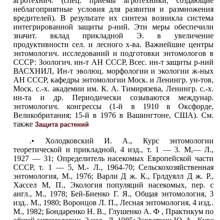
агротехнич. (спец. приёмы
агротехники, создающие
неблагоприятные условия для развития и размножения
вредителей). В результате их синтеза возникла система
интегрированной защиты р-ний. Эти меры обеспечили
значит. вклад прикладной Э. в увеличение
продуктивности сел. и лесного х-ва. Важнейшие центры
энтомологич. исследований и подготовки энтомологов в
СССР: Зоологич. ин-т АН СССР, Всес. ин-т защиты р-ний
ВАСХНИЛ, Ин-т эволюц. морфологии и экологии ж-ных
АН СССР, кафедры энтомологии Моск. и Ленингр. ун-тов,
Моск. с.-х. академии им. К. А. Тимирязева, Ленингр. с.-х.
ин-та и др. Периодически созываются междунар.
энтомологич. конгрессы (1-й в 1910 в Оксфорде,
Великобритания; 15-й в 1976 в Вашингтоне, США). См.
также
Защита растений
.• Холодковский И. А., Курс энтомологии
теоретической и прикладной, 4 изд., т. 1 — 3. М,— Л.,
1927 — 31; Определитель насекомых Европейской части
СССР, т. 1 — 5, М.- Л., 1964-70; Сельскохозяйственная
энтомология, М., 1976; Варли Д ж. К., Грлдуялл Д ж. Р.,
Xассел М, П., Экология популяций насекомых, пер. с
англ., М., 1978; Бей-Биенко Г. Я., Общая энтомология, 3
изд.. М., 1980; Воронцов Л. П., Лесная энтомология, 4 изд..
М., 1982; Бондаренко Н. В., Глушенко А. Ф , Практикум по