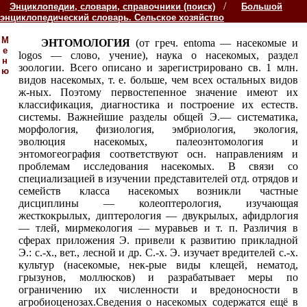
/
Энциклопедии, словари, справочники (поиск)
Большой
энциклопедический словарь. Сельское хозяйство
М
ЭНТОМОЛОГИЯ
(от греч. entoma — насекомые и
е
logos — слово, учение), наука о насекомых, раздел
н
зоологии. Всего описано и зарегистрировано св. 1 млн.
ю
видов насекомых, т. е. больше, чем всех остальных видов
ж-ных. Поэтому первостепенное значение имеют их
классификация, диагностика и построение их естеств.
системы. Важнейшие разделы общей Э.— систематика,
морфология, физиология, эмбриология, экология,
эволюция насекомых, палеоэнтомология и
энтомогеография соответствуют осн. направлениям и
проблемам исследования насекомых. В связи со
специализацией в изучении представителей отд. отрядов и
семейств класса насекомых возникли частные
дисциплины — колеоптерология, изучающая
жесткокрылых, диптерология — двукрылых, афидрлогия
— тлей, мирмекология — муравьев и т. п. Различия в
сферах приложения Э. привели к развитию прикладной
Э.: с.-х., вет., лесной и др. С.-х. Э. изучает вредителей с.-х.
культур (насекомые, нек-рые виды клещей, нематод,
грызунов, моллюсков) и разрабатывает меры по
ограничению их численности и вредоносности в
агробиоценозах.Сведения о насекомых содержатся ещё
в