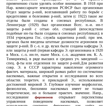
применению стали уделять особое внимание. В 1918 при
Нар. комиссариате земледелия РСФСР был организован
Отдел защиты р-ний, возглавивший работу по борьбе с
вредителями и болезнями р-ний, затем (с 1922) такие же
отделы были созданы в союзных республиках. В
Ленинграде (1929) был организован Всес. н.-и. ин-т
защиты р-ний с сетью обл. станций (впоследствии
подобные ин-ты были созданы в союзных республиках); в
1934 учреждена Гос. служба карантина р-ний; при зем.
органах были введены штатные должности агрономов по
защите р-ний. В с.-х. и др. вузах были созданы кафедры Э.
или защиты р-ний (первая кафедра Э. организована в 1920
в Моск. с.-х. ин-те, ныне Моск. с.-х. академия им. К. А.
Тимирязева), в ряде высших и средних уч. заведений —
спец. ф-ты или отделения по защите р-ний.Для развития
совр. Э. в СССР характерны накопление огромного
фактич. материала, широкий размах работ по систематике
насекомых, важные открытия и исследования во всех
областях теоретич. и прикладной Э., использование
достижений мировой Э. Глубокое изучение морфологии,
физиологии, биохимии насекомых имеет не только
теоретическое, но и большое практич. значение. Напр.,
исследование
открывает перспективы
феромонов
управления поведением насекомых, позволяет
использовать синтетич. феромоны для учёта
их