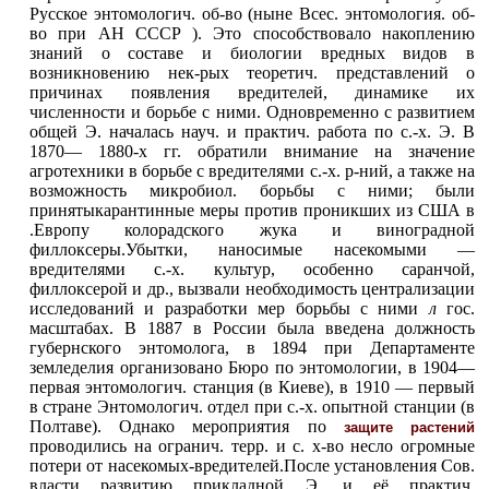
Русское энтомологич. об-во (ныне Всес. энтомология. об-
во при АН СССР ). Это способствовало накоплению
знаний о составе и биологии вредных видов в
возникновению нек-рых теоретич. представлений о
причинах появления вредителей, динамике их
численности и борьбе с ними. Одновременно с развитием
общей Э. началась науч. и практич. работа по с.-х. Э. В
1870— 1880-х гг. обратили внимание на значение
агротехники в борьбе с вредителями с.-х. р-ний, а также на
возможность микробиол. борьбы с ними; были
принятыкарантинные меры против проникших из США в
.Европу колорадского жука и виноградной
филлоксеры.Убытки, наносимые насекомыми —
вредителями с.-х. культур, особенно саранчой,
филлоксерой и др., вызвали необходимость централизации
исследований и разработки мер борьбы с ними
л
гос.
масштабах. В 1887 в России была введена должность
губернского энтомолога, в 1894 при Департаменте
земледелия организовано Бюро по энтомологии, в 1904—
первая энтомологич. станция (в Киеве), в 1910 — первый
в стране Энтомологич. отдел при с.-х. опытной станции (в
Полтаве). Однако мероприятия по
защите растений
проводились на огранич. терр. и с. х-во несло огромные
потери от насекомых-вредителей.После установления Сов.
власти развитию прикладной Э. и её
практич.