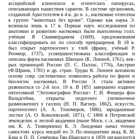
ассирийской клинописи и египетских папирусах,
описывающих нашествия саранчи. В системе организмов,
созданной Аристотелем в 4 в. до н. э., насекомые отнесены
к группе “животных без крови”. Однако как наука Э.
возникла лишь в 17 в. Первые науч. исследования по
анатомии и развитию насекомых были выполнены голл.
учёным
Я Сваммердамом (1669), предложившим
классифицировать их по способу превращения. В 18 в.
был открыт партеногенез у тлей (франц. учёный
Р.
Реомюр, 1737), усовершенствована классификация и
описана фауна насекомых Швеции (К. Линней, 1761), век-
рых провинций России (П. С. Паллас, 1776), Австрии
(Ф.Шранк, 1781) и др. стран. Труды К. Линнея заложили
основу совр. систематики; появились работы по фауне и
биологии насекомых. В России Э. стала активно
развиваться со 2-й пол. 19 в. В 1851 завершено издание
пятитомной “Энтомографии России> Г. И. Фишера фон
Вальдгейма, открыты педогенез (личиночное
размножение) у галлиц (Н. П. Вагнер, 1862), искусств,
партеногенез (А. А. Тихомиров, 1886), зародышевые
листки (А. О. Ковалевский, 1871). С 1866 в Петровской
земледельч. и лесной академии (ныне Моск. с.-х. академия
им. К. А. Тимирязева) К. Э. Линдеман начал чтение
самостоят. курса лекций по Э. По инициативе акад. К. М.
Бэра и П. П. Семёнова-Тян-Шанского
в 1859 организуется